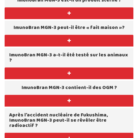
ImunoBran MGN-3 est-il un produit stérile ?
ImunoBran MGN-3 peut-il être « fait maison »?
ImunoBran MGN-3 a-t-il été testé sur les animaux
?
ImunoBran MGN-3 contient-il des OGM ?
Après l’accident nucléaire de Fukushima,
ImunoBran MGN-3 peut-il se révéler être
radioactif ?