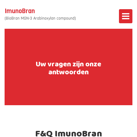
ImunoBran
(BioBran MGN-3 Arabinoxylan compound)
Uw vragen zijn onze
antwoorden
F&Q ImunoBran