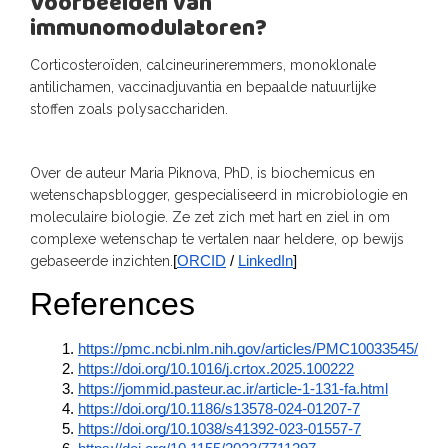
Voorbeelden van
immunomodulatoren?
Corticosteroïden, calcineurineremmers, monoklonale
antilichamen, vaccinadjuvantia en bepaalde natuurlijke
stoffen zoals polysacchariden.
Over de auteur Maria Piknova, PhD, is biochemicus en
wetenschapsblogger, gespecialiseerd in microbiologie en
moleculaire biologie.
Ze zet zich met hart en ziel in om
complexe wetenschap te vertalen naar heldere, op bewijs
gebaseerde inzichten.
[
ORCID
 / 
LinkedIn
]
References
https://pmc.ncbi.nlm.nih.gov/articles/PMC10033545/
https://doi.org/10.1016/j.crtox.2025.100222
https://jommid.pasteur.ac.ir/article-1-131-fa.html
https://doi.org/10.1186/s13578-024-01207-7
https://doi.org/10.1038/s41392-023-01557-7