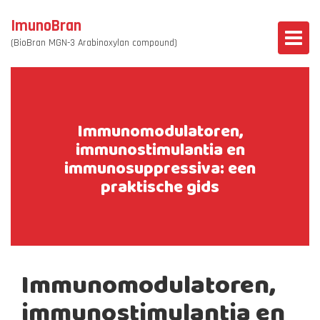
ImunoBran
(BioBran MGN-3 Arabinoxylan compound)
Immunomodulatoren,
immunostimulantia en
immunosuppressiva: een
praktische gids
Immunomodulatoren,
immunostimulantia en