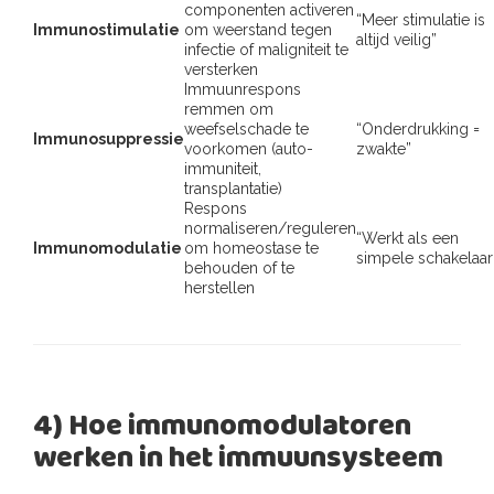
componenten activeren
“Meer stimulatie is
Immunostimulatie
om weerstand tegen
altijd veilig”
infectie of maligniteit te
versterken
Immuunrespons
remmen om
weefselschade te
“Onderdrukking =
Immunosuppressie
voorkomen (auto-
zwakte”
immuniteit,
transplantatie)
Respons
normaliseren/reguleren
“Werkt als een
Immunomodulatie
om homeostase te
simpele schakelaar
behouden of te
herstellen
4) Hoe immunomodulatoren
werken in het immuunsysteem