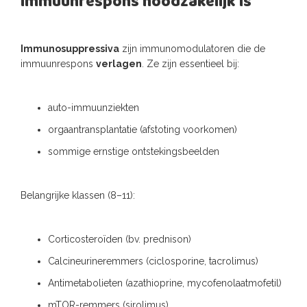
immuunrespons noodzakelijk is
Immunosuppressiva
zijn immunomodulatoren die de
immuunrespons
verlagen
. Ze zijn essentieel bij:
auto-immuunziekten
orgaantransplantatie (afstoting voorkomen)
sommige ernstige ontstekingsbeelden
Belangrijke klassen (8–11):
Corticosteroïden (bv. prednison)
Calcineurineremmers (ciclosporine, tacrolimus)
Antimetabolieten (azathioprine, mycofenolaatmofetil)
mTOR-remmers (sirolimus)