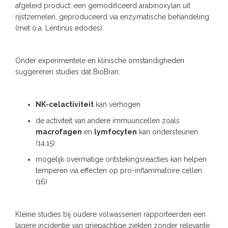
afgeleid product: een gemodificeerd arabinoxylan uit
rijstzemelen, geproduceerd via enzymatische behandeling
(met o.a. Lentinus edodes).
Onder experimentele en klinische omstandigheden
suggereren studies dat BioBran:
NK-celactiviteit
kan verhogen
de activiteit van andere immuuncellen zoals
macrofagen
en
lymfocyten
kan ondersteunen
(14,15)
mogelijk overmatige ontstekingsreacties kan helpen
temperen via effecten op pro-inflammatoire cellen
(16)
Kleine studies bij oudere volwassenen rapporteerden een
lagere incidentie van griepachtige ziekten zonder relevante