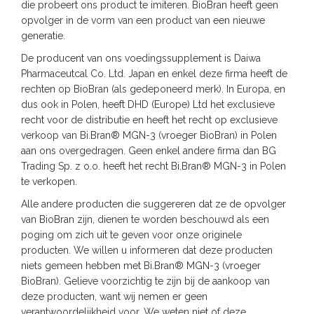
die probeert ons product te imiteren. BioBran heeft geen
opvolger in de vorm van een product van een nieuwe
generatie.
De producent van ons voedingssupplement is Daiwa
Pharmaceutcal Co. Ltd. Japan en enkel deze firma heeft de
rechten op BioBran (als gedeponeerd merk). In Europa, en
dus ook in Polen, heeft DHD (Europe) Ltd het exclusieve
recht voor de distributie en heeft het recht op exclusieve
verkoop van Bi.Bran® MGN-3 (vroeger BioBran) in Polen
aan ons overgedragen. Geen enkel andere firma dan BG
Trading Sp. z o.o. heeft het recht Bi.Bran® MGN-3 in Polen
te verkopen.
Alle andere producten die suggereren dat ze de opvolger
van BioBran zijn, dienen te worden beschouwd als een
poging om zich uit te geven voor onze originele
producten. We willen u informeren dat deze producten
niets gemeen hebben met Bi.Bran® MGN-3 (vroeger
BioBran). Gelieve voorzichtig te zijn bij de aankoop van
deze producten, want wij nemen er geen
verantwoordelijkheid voor. We weten niet of deze