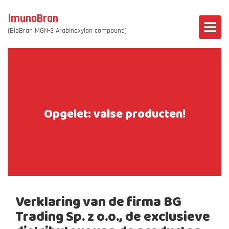
ImunoBran
(BioBran MGN-3 Arabinoxylan compound)
Opgelet: valse producten!
Verklaring van de firma BG
Trading Sp. z o.o., de exclusieve