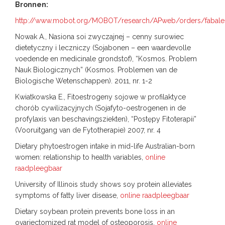
Bronnen:
http://www.mobot.org/MOBOT/research/APweb/orders/fabal
Nowak A., Nasiona soi zwyczajnej – cenny surowiec
dietetyczny i leczniczy (Sojabonen – een waardevolle
voedende en medicinale grondstof), “Kosmos. Problem
Nauk Biologicznych” (Kosmos. Problemen van de
Biologische Wetenschappen). 2011, nr. 1-2
Kwiatkowska E., Fitoestrogeny sojowe w profilaktyce
chorób cywilizacyjnych (Sojafyto-oestrogenen in de
profylaxis van beschavingsziekten), “Postępy Fitoterapii”
(Vooruitgang van de Fytotherapie) 2007, nr. 4
Dietary phytoestrogen intake in mid-life Australian-born
women: relationship to health variables,
online
raadpleegbaar
University of Illinois study shows soy protein alleviates
symptoms of fatty liver disease,
online raadpleegbaar
Dietary soybean protein prevents bone loss in an
ovariectomized rat model of osteoporosis,
online