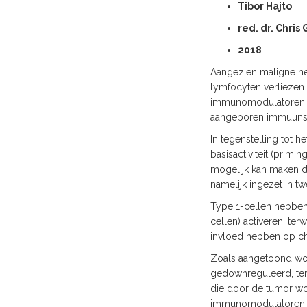
Tibor Hajto
red. dr. Chris
2018
Aangezien maligne ne
lymfocyten verliezen
immunomodulatoren no
aangeboren immuunss
In tegenstelling tot
basisactiviteit (prim
mogelijk kan maken d
namelijk ingezet in tw
Type 1-cellen hebben
cellen) activeren, ter
invloed hebben op ch
Zoals aangetoond word
gedownreguleerd, ter
die door de tumor wo
immunomodulatoren.