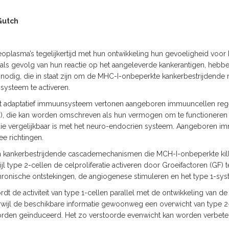
 Gutch
oplasma’s tegelijkertijd met hun ontwikkeling hun gevoeligheid voor
 als gevolg van hun reactie op het aangeleverde kankerantigen, hebb
dig, die in staat zijn om de MHC-I-onbeperkte kankerbestrijdende
ysteem te activeren.
 het adaptatief immuunsysteem vertonen aangeboren immuuncellen reg
ing), die kan worden omschreven als hun vermogen om te functioneren e
ie vergelijkbaar is met het neuro-endocrien systeem. Aangeboren 
ee richtingen.
 kankerbestrijdende cascademechanismen die MCH-I-onbeperkte kill
wijl type 2-cellen de celproliferatie activeren door Groeifactoren (GF)
ronische ontstekingen, de angiogenese stimuleren en het type 1-s
t de activiteit van type 1-cellen parallel met de ontwikkeling van d
wijl de beschikbare informatie gewoonweg een overwicht van type 2-
rden geïnduceerd. Het zo verstoorde evenwicht kan worden verbeter