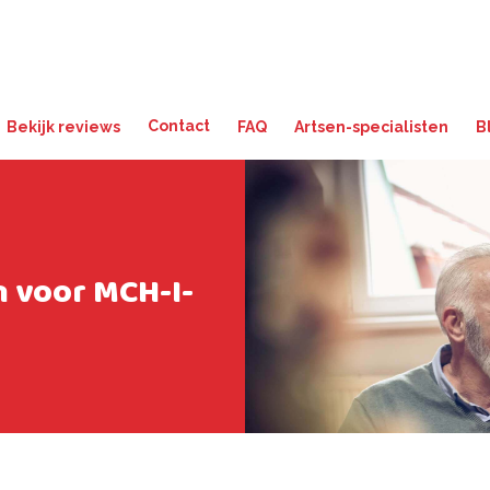
Contact
Bekijk reviews
FAQ
Artsen-specialisten
B
 voor MCH-I-