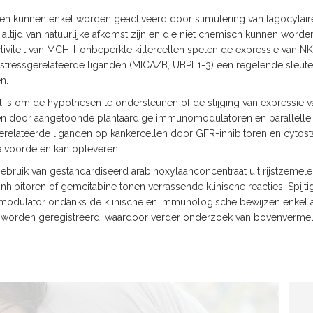
llen kunnen enkel worden geactiveerd door stimulering van fagocytai
e altijd van natuurlijke afkomst zijn en die niet chemisch kunnen word
tiviteit van MCH-I-onbeperkte killercellen spelen de expressie van 
stressgerelateerde liganden (MICA/B, UBPL1-3) een regelende sleute
n.
kel is om de hypothesen te ondersteunen of de stijging van expressie
len door aangetoonde plantaardige immunomodulatoren en parallelle 
erelateerde liganden op kankercellen door GFR-inhibitoren en cytosta
e voordelen kan opleveren.
ebruik van gestandardiseerd arabinoxylaanconcentraat uit rijstzemel
hibitoren of gemcitabine tonen verrassende klinische reacties. Spij
odulator ondanks de klinische en immunologische bewijzen enkel a
worden geregistreerd, waardoor verder onderzoek van bovenverme