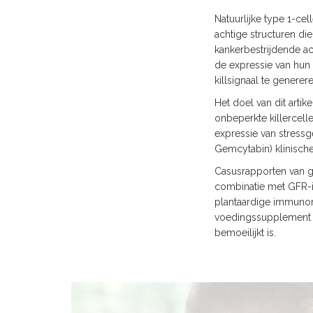
Natuurlijke type 1-ce
achtige structuren di
kankerbestrijdende ac
de expressie van hun 
killsignaal te generere
Het doel van dit arti
onbeperkte killercel
expressie van stressg
Gemcytabin) klinisch
Casusrapporten van g
combinatie met GFR-in
plantaardige immunom
voedingssupplement 
bemoeilijkt is.