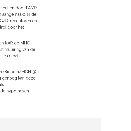
re cellen door PAMP-
en aangemaakt. In de
NKG2D-receptoren en
lrol door het
 van KAR op MHC-I-
stimulering van de
tica (zoals
en (Biobran/MGN-3) in
tig genoeg kan deze
ls
lde hypothesen