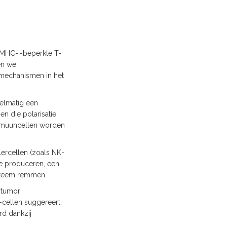
 MHC-I-beperkte T-
en we
 mechanismen in het
elmatig een
n die polarisatie
immuuncellen worden
ercellen (zoals NK-
 te produceren, een
ysteem remmen.
e tumor
cellen suggereert,
d dankzij