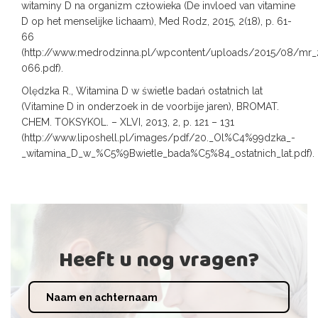
witaminy D na organizm człowieka (De invloed van vitamine
D op het menselijke lichaam), Med Rodz, 2015, 2(18), p. 61-
66
(http://www.medrodzinna.pl/wpcontent/uploads/2015/08/mr_
066.pdf).
Olędzka R., Witamina D w świetle badań ostatnich lat
(Vitamine D in onderzoek in de voorbije jaren), BROMAT.
CHEM. TOKSYKOL. – XLVI, 2013, 2, p. 121 – 131
(http://www.liposhell.pl/images/pdf/20._Ol%C4%99dzka_-
_witamina_D_w_%C5%9Bwietle_bada%C5%84_ostatnich_lat.pdf).
Heeft u nog vragen?