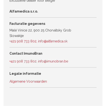
Exclusieve dealer voor België
Alfamedica s.r.o.
Facturatie gegevens
Malé Vinice 22, 900 25 Chorvátsky Grob
Slowakije
+421 908 733 802
,
info@alfamedica.sk
Contact ImunoBran
+421 908 733 802
,
info@imunobran.be
Legale informatie
Algemene Voorwaarden