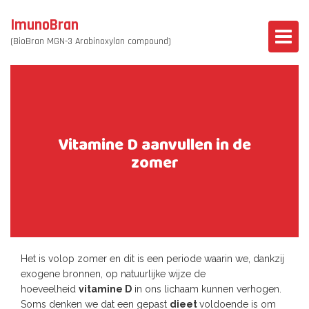
ImunoBran
(BioBran MGN-3 Arabinoxylan compound)
Vitamine D aanvullen in de
zomer
Het is volop zomer en dit is een periode waarin we, dankzij
exogene bronnen, op natuurlijke wijze de
hoeveelheid
vitamine D
in ons lichaam kunnen verhogen.
Soms denken we dat een gepast
dieet
voldoende is om