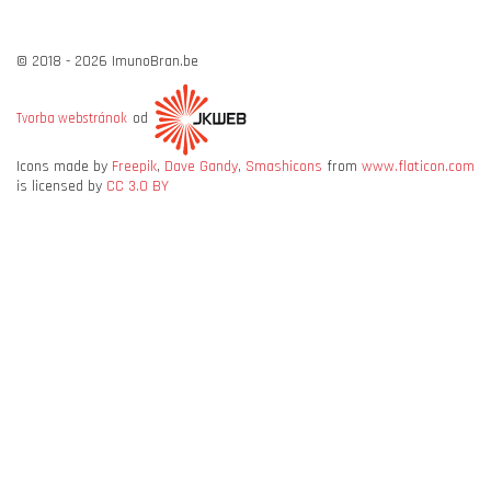
© 2018 - 2026 ImunoBran.be
od
Tvorba webstránok
Icons made by
Freepik
,
Dave Gandy
,
Smashicons
from
www.flaticon.com
is licensed by
CC 3.0 BY