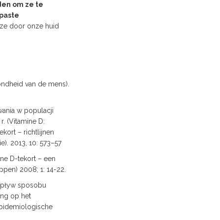
aden om ze te
epaste
ijze door onze huid
ondheid van de mens).
ania w populacji
. (Vitamine D:
ort – richtlijnen
). 2013, 10: 573–57
ine D-tekort – een
pen) 2008; 1: 14-22.
 Wpływ sposobu
ng op het
Epidemiologische