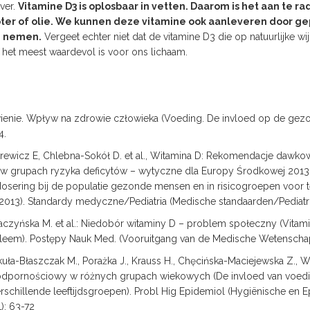
ver.
Vitamine D3 is oplosbaar in vetten. Daarom is het aan te r
er of olie. We kunnen deze vitamine ook aanleveren door g
e nemen.
Vergeet echter niet dat de vitamine D3 die op natuurlijke w
het meest waardevol is voor ons lichaam.
ienie. Wpływ na zdrowie człowieka (Voeding. De invloed op de gez
4.
rewicz E, Chlebna-Sokół D. et al., Witamina D: Rekomendacje dawkow
 grupach ryzyka deficytów – wytyczne dla Europy Środkowej 2013 r
sering bij de populatie gezonde mensen en in risicogroepen voor tek
013). Standardy medyczne/Pediatria (Medische standaarden/Pediatrie
 Paczyńska M. et al.: Niedobór witaminy D – problem społeczny (Vitam
leem). Postępy Nauk Med. (Vooruitgang van de Medische Wetenschap
kuła-Błaszczak M., Porażka J., Krauss H., Chęcińska-Maciejewska Z.,
 odpornościowy w różnych grupach wiekowych (De invloed van voedi
schillende leeftijdsgroepen). Probl Hig Epidemiol (Hygiënische en 
): 63-72