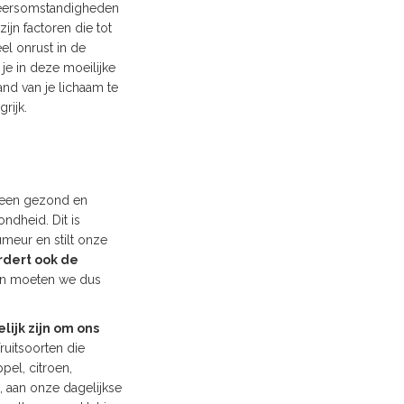
 weersomstandigheden
ijn factoren die tot
el onrust in de
e in deze moeilijke
and van je lichaam te
rijk.
s een gezond en
ndheid. Dit is
umeur en stilt onze
rdert ook de
n moeten we dus
lijk zijn om ons
ruitsoorten die
pel, citroen,
, aan onze dagelijkse