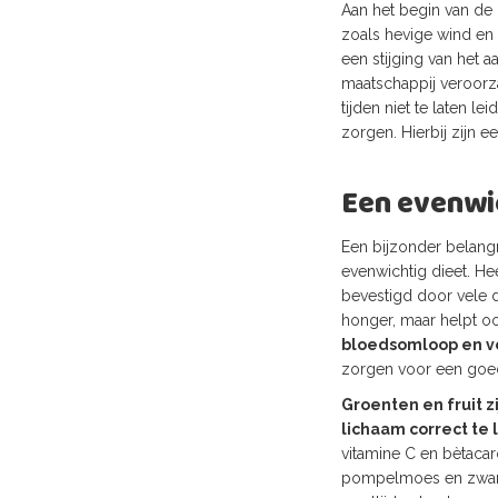
Aan het begin van de
zoals hevige wind en 
een stijging van het 
maatschappij veroorz
tijden niet te laten 
zorgen. Hierbij zijn 
Een evenwic
Een bijzonder belangr
evenwichtig dieet. H
bevestigd door vele d
honger, maar helpt o
bloedsomloop en ve
zorgen voor een goe
Groenten en fruit z
lichaam correct te 
vitamine C en bètacaro
pompelmoes en zwarte 