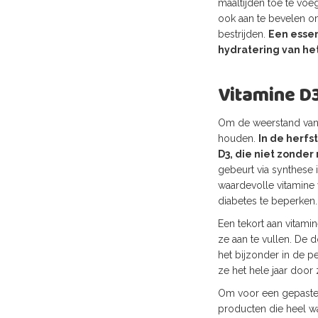
maaltijden toe te vo
ook aan te bevelen o
bestrijden.
Een essen
hydratering van het
Vitamine D
Om de weerstand van 
houden.
In de herfs
D3, die niet zonde
gebeurt via synthese 
waardevolle vitamine 
diabetes te beperken.
Een tekort aan vitam
ze aan te vullen. De 
het bijzonder in de p
ze het hele jaar door
Om voor een gepaste a
producten die heel wa