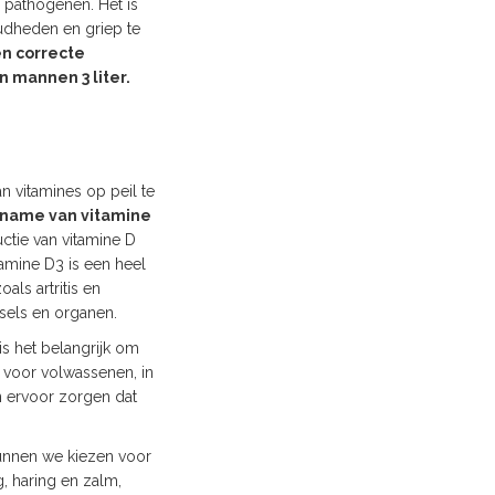
 pathogenen. Het is
udheden en griep te
en correcte
n mannen 3 liter.
 vitamines op peil te
inname van vitamine
ctie van vitamine D
tamine D3 is een heel
ls artritis en
fsels en organen.
s het belangrijk om
U voor volwassenen, in
n ervoor zorgen dat
kunnen we kiezen voor
g, haring en zalm,