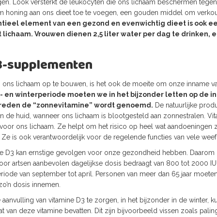
egen. Look versterkt de leukocyten die ons lichaam beschermen tegen
m honing aan ons dieet toe te voegen, een gouden middel om verko
tieel element van een gezond en evenwichtig dieet is ook e
 lichaam. Vrouwen dienen 2,5 liter water per dag te drinken, e
3-supplementen
ons lichaam op te bouwen, is het ook de moeite om onze inname van
t- en winterperiode moeten we in het bijzonder letten op de 
r reden de “zonnevitamine” wordt genoemd.
De natuurlijke produ
in de huid, wanneer ons lichaam is blootgesteld aan zonnestralen. Vi
voor ons lichaam. Ze helpt om het risico op heel wat aandoeningen zoa
 Ze is ook verantwoordelijk voor de regelende functies van vele wee
ine D3 kan ernstige gevolgen voor onze gezondheid hebben. Daarom i
door artsen aanbevolen dagelijkse dosis bedraagt van 800 tot 2000 I
eriode van september tot april. Personen van meer dan 65 jaar moete
 zo’n dosis innemen.
anvulling van vitamine D3 te zorgen, in het bijzonder in de winter, 
t van deze vitamine bevatten. Dit zijn bijvoorbeeld vissen zoals palin