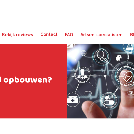
Contact
Bekijk reviews
FAQ
Artsen-specialisten
B
nd opbouwen?