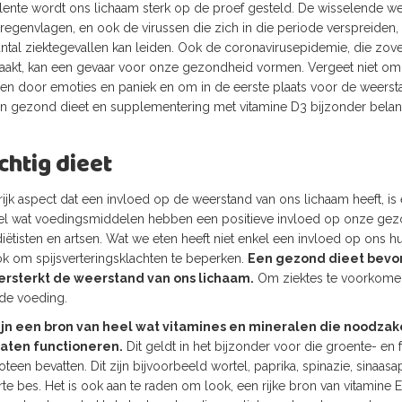
 lente wordt ons lichaam sterk op de proef gesteld. De wisselende
regenvlagen, en ook de virussen die zich in die periode verspreiden, z
aantal ziektegevallen kan leiden. Ook de coronavirusepidemie, die zove
aakt, kan een gevaar voor onze gezondheid vormen. Vergeet niet om j
leiden door emoties en paniek en om in de eerste plaats voor de weerst
een gezond dieet en supplementering met vitamine D3 bijzonder belang
htig dieet
ijk aspect dat een invloed op de weerstand van ons lichaam heeft, i
eel wat voedingsmiddelen hebben een positieve invloed op onze gezo
iëtisten en artsen. Wat we eten heeft niet enkel een invloed op ons h
ok om spijsverteringsklachten te beperken.
Een gezond dieet bevo
rsterkt de weerstand van ons lichaam.
Om ziektes te voorkome
de voeding.
ijn een bron van heel wat vitamines en mineralen die noodzake
laten functioneren.
Dit geldt in het bijzonder voor die groente- en f
teen bevatten. Dit zijn bijvoorbeeld wortel, paprika, spinazie, sinaasap
bes. Het is ook aan te raden om look, een rijke bron van vitamine E