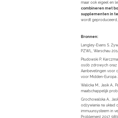
maar ook eigeel en le
combineren met bot
supplementen in t
wordt geproduceerd, 
Bronnen:
Langley-Evans S. Żyw
PZWL, Warschau 201
Płudowski P, Karczma
osób zdrowych oraz w
Aanbevelingen voor do
voor Midden-Europa 2
Walicka M., Jasik A.,
maatschappelijk prob
Grochowalska A., Jas
odżywiania na układ
immuunsysteem in ver
Problemen) 2017, 98(1