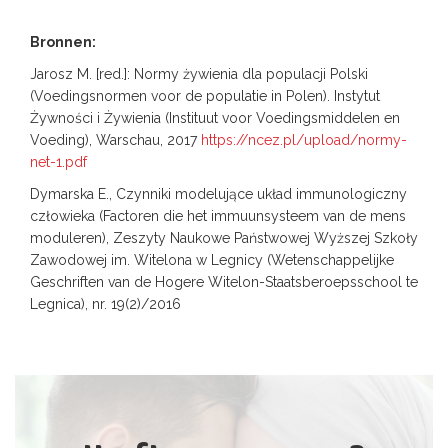
Bronnen:
Jarosz M. [red.]: Normy żywienia dla populacji Polski
(Voedingsnormen voor de populatie in Polen). Instytut
Żywności i Żywienia (Instituut voor Voedingsmiddelen en
Voeding), Warschau, 2017
https://ncez.pl/upload/normy-
net-1.pdf
Dymarska E., Czynniki modelujące układ immunologiczny
człowieka (Factoren die het immuunsysteem van de mens
moduleren), Zeszyty Naukowe Państwowej Wyższej Szkoły
Zawodowej im. Witelona w Legnicy (Wetenschappelijke
Geschriften van de Hogere Witelon-Staatsberoepsschool te
Legnica), nr. 19(2)/2016