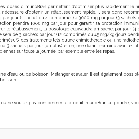
rtes doses d’ImunoBran permettent d’optimiser plus rapidement le
st nécessaire d’obtenir un rétablissement rapide, il sera donc reco
mg par jour (1 sachet ou 4 comprimés) à 3000 mg par jour (3 sachets
fection prendra 1000 mg par jour pour garantir sa protection immunit
er le rétablissement, la posologie équivaudra à 1 sachet par jour 
le sera de 3 sachets par jour (12 comprimés ou 45 mg/kg/jour) pendan
imés). Si des traitements tels qu’une chimiothérapie ou une radiothér
’à 3 sachets par jour (ou plus) et ce, une durant semaine avant et plu
idiennes sur toute la journée, par exemple entre les repas.
erre d’eau ou de boisson. Mélanger et avaler. Il est également possi
 boisson.
z ou ne voulez pas consommer le produit ImunoBran en poudre, vous