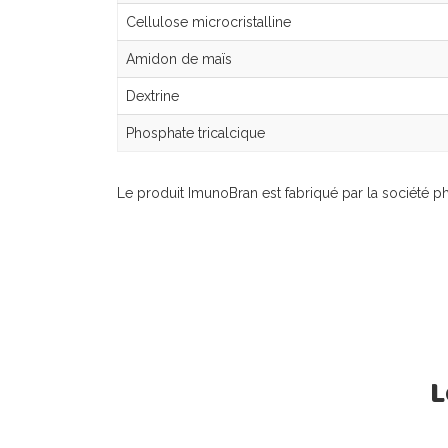
Cellulose microcristalline
Amidon de maïs
Dextrine
Phosphate tricalcique
Le produit ImunoBran est fabriqué par la société p
L