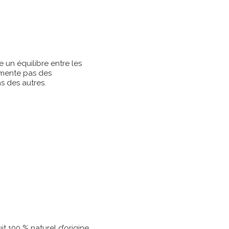
 un équilibre entre les
gmente pas des
s des autres.
t 100 % naturel d’origine