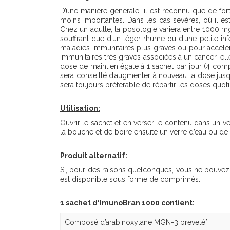
D’une manière générale, il est reconnu que de fo
moins importantes. Dans les cas sévères, où il e
Chez un adulte, la posologie variera entre 1000 
souffrant que d’un léger rhume ou d’une petite in
maladies immunitaires plus graves ou pour accélér
immunitaires très graves associées à un cancer, el
dose de maintien égale à 1 sachet par jour (4 compr
sera conseillé d’augmenter à nouveau la dose jusqu
sera toujours préférable de répartir les doses quot
Utilisation
:
Ouvrir le sachet et en verser le contenu dans un v
la bouche et de boire ensuite un verre d’eau ou de
Produit alternatif
:
Si, pour des raisons quelconques, vous ne pouve
est disponible sous forme de comprimés.
1 sachet d‘ImunoBran 1000 contient
:
Composé d’arabinoxylane MGN-3 breveté*