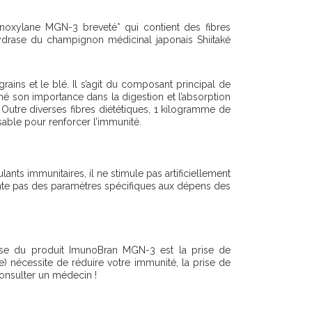
inoxylane MGN-3 breveté* qui contient des fibres
drase du champignon médicinal japonais Shiitaké
ains et le blé. Il s’agit du composant principal de
rmé son importance dans la digestion et l’absorption
 Outre diverses fibres diététiques, 1 kilogramme de
ble pour renforcer l’immunité.
nts immunitaires, il ne stimule pas artificiellement
ente pas des paramètres spécifiques aux dépens des
 prise du produit ImunoBran MGN-3 est la prise de
e) nécessite de réduire votre immunité, la prise de
consulter un médecin !