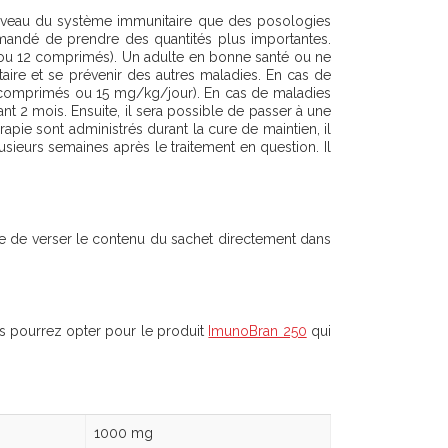
 niveau du système immunitaire que des posologies
mmandé de prendre des quantités plus importantes.
 ou 12 comprimés). Un adulte en bonne santé ou ne
aire et se prévenir des autres maladies. En cas de
(4 comprimés ou 15 mg/kg/jour). En cas de maladies
t 2 mois. Ensuite, il sera possible de passer à une
apie sont administrés durant la cure de maintien, il
sieurs semaines après le traitement en question. Il
ble de verser le contenu du sachet directement dans
 pourrez opter pour le produit
ImunoBran 250
qui
1000 mg