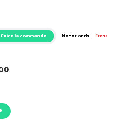
Faire la commande
Nederlands
|
Frans
00
E