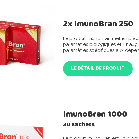
2x ImunoBran 250
Le produit ImunoBran met en place
paramètres biologiques et il n’au
paramètres spécifiques aux dépen
LE DÉTAIL DE PRODUIT
ImunoBran 1000
30 sachets
Le produit ImunoBran est un produi