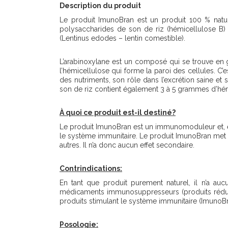
Description du produit
Le produit ImunoBran est un produit 100 % natur
polysaccharides de son de riz (hémicellulose B
(Lentinus edodes – lentin comestible).
L’arabinoxylane est un composé qui se trouve en gr
l’hémicellulose qui forme la paroi des cellules. C’
des nutriments, son rôle dans l’excrétion saine et
son de riz contient également 3 à 5 grammes d’hé
À quoi ce produit est-il destiné
?
Le produit ImunoBran est un immunomoduleur et, en t
le système immunitaire. Le produit ImunoBran met 
autres. Il n’a donc aucun effet secondaire.
Contrindications
:
En tant que produit purement naturel, il n’a auc
médicaments immunosuppresseurs (produits réduisant
produits stimulant le système immunitaire (ImunoBra
Posologie
: