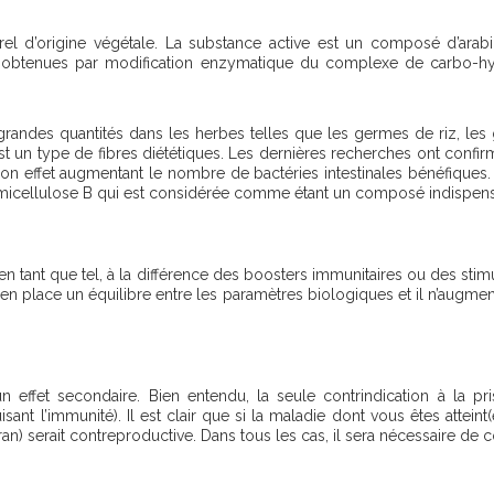
el d’origine végétale. La substance active est un composé d’arab
) obtenues par modification enzymatique du complexe de carbo-hy
andes quantités dans les herbes telles que les germes de riz, les gr
est un type de fibres diététiques. Les dernières recherches ont confi
 son effet augmentant le nombre de bactéries intestinales bénéfiques.
micellulose B qui est considérée comme étant un composé indispensa
ant que tel, à la différence des boosters immunitaires ou des stimula
en place un équilibre entre les paramètres biologiques et il n’augm
un effet secondaire. Bien entendu, la seule contrindication à la
 l’immunité). Il est clair que si la maladie dont vous êtes atteint(
n) serait contreproductive. Dans tous les cas, il sera nécessaire de 