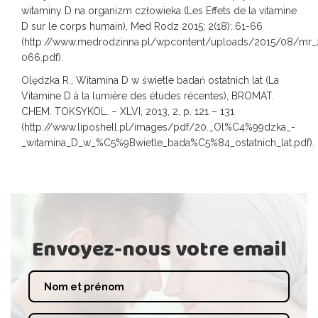
witaminy D na organizm człowieka (Les Effets de la vitamine
D sur le corps humain), Med Rodz 2015; 2(18): 61-66
(http://www.medrodzinna.pl/wpcontent/uploads/2015/08/mr_
066.pdf).
Olędzka R., Witamina D w świetle badań ostatnich lat (La
Vitamine D à la lumière des études récentes), BROMAT.
CHEM. TOKSYKOL. – XLVI, 2013, 2, p. 121 – 131
(http://www.liposhell.pl/images/pdf/20._Ol%C4%99dzka_-
_witamina_D_w_%C5%9Bwietle_bada%C5%84_ostatnich_lat.pdf).
Envoyez-nous votre email