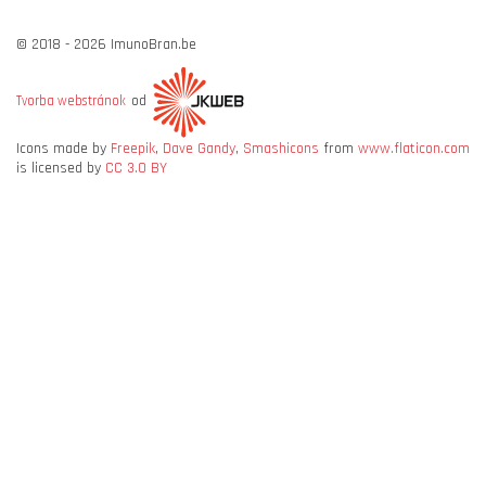
© 2018 - 2026 ImunoBran.be
od
Tvorba webstránok
Icons made by
Freepik
,
Dave Gandy
,
Smashicons
from
www.flaticon.com
is licensed by
CC 3.0 BY